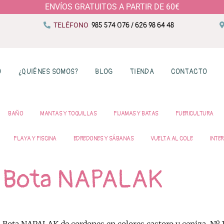
ENVÍOS GRATUITOS A PARTIR DE 60€
TELÉFONO
985 574 076 / 626 98 64 48
O
¿QUIÉNES SOMOS?
BLOG
TIENDA
CONTACTO
BAÑO
MANTAS Y TOQUILLAS
PIJAMAS Y BATAS
PUERICULTURA
PLAYA Y PISCINA
EDREDONES Y SÁBANAS
VUELTA AL COLE
INTER
Bota NAPALAK