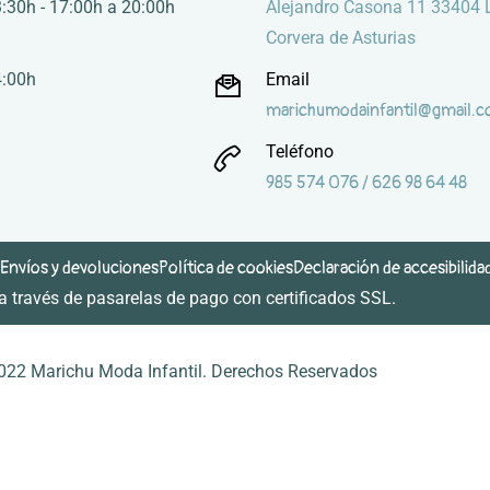
:30h - 17:00h a 20:00h
Alejandro Casona 11 33404 
Corvera de Asturias
4:00h
Email
marichumodainfantil@gmail.
Teléfono
985 574 076 / 626 98 64 48
Envíos y devoluciones
Política de cookies
Declaración de accesibilida
 través de pasarelas de pago con certificados SSL.
al
Términos y condiciones
Política de devoluciones
Declaración de accesibilida
022 Marichu Moda Infantil. Derechos Reservados