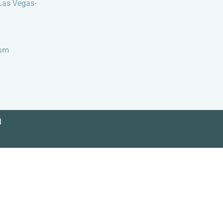
Las Vegas-
com
d
d
Mapa del sitio