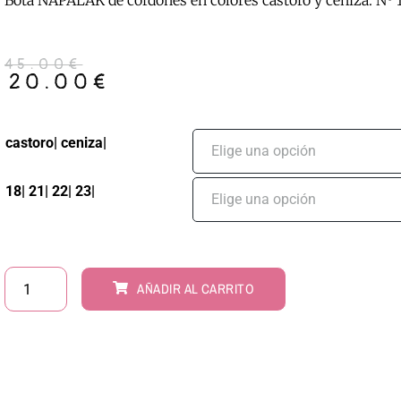
Bota NAPALAK de cordones en colores castoro y ceniza. Nº 
45.00
€
20.00
€
castoro| ceniza|
18| 21| 22| 23|
AÑADIR AL CARRITO