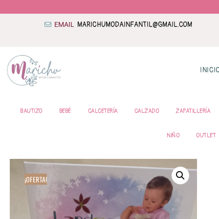
EMAIL
MARICHUMODAINFANTIL@GMAIL.COM
INICI
BAUTIZO
BEBÉ
CALCETERÍA
CALZADO
ZAPATILLERÍA
NIÑO
OUTLET
¡OFERTA!